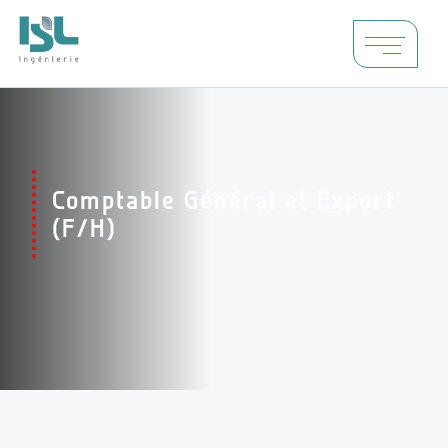
Comptable Général et Export
(F/H)